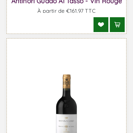
Antinori Guado Al Tasso - Vin Rouge
À partir de €161,97 TTC