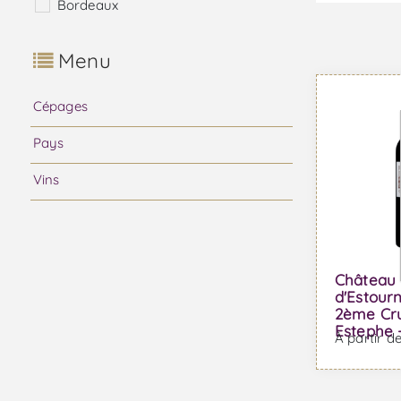
Bordeaux
Menu
Cépages
Pays
Vins
Château
d'Estour
2ème Cru
Estephe 
À partir d