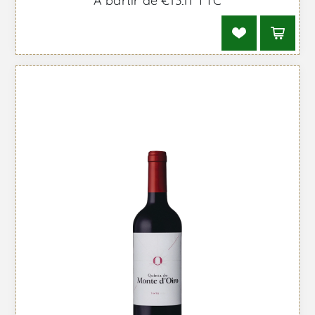
À partir de €13,11 TTC