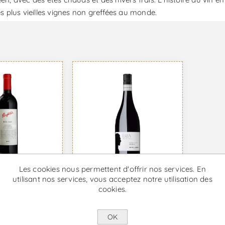
s plus vieilles vignes non greffées au monde.
Les cookies nous permettent d'offrir nos services. En
Peter Lehmann Hill &
utilisant nos services, vous acceptez notre utilisation des
Bin 169 - Vin
Valley Shiraz - Vin
cookies.
Rouge
e €295,74 TTC
À partir de €24,16 TTC
OK