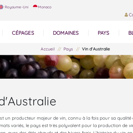
Royaume-Uni
Monaco
C
CÉPAGES
DOMAINES
PAYS
B
Accueil
/
Pays
/
Vin d'Australie
d'Australie
est un producteur majeur de vin, connu à la fois pour sa qualité
mats variés, le pays est très polyvalent pour la production de 
n, avec des étés chauds et des hivers frais. L'histoire du vin en