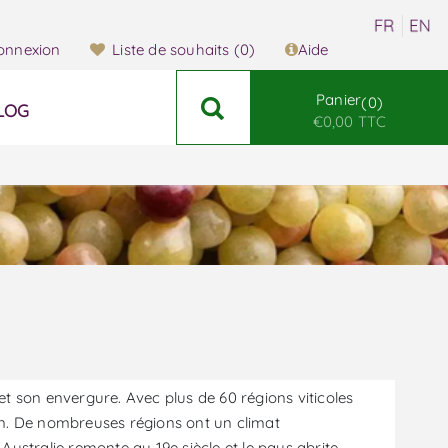
onnexion
Liste de souhaits
(0)
Aide
Panier
0
LOG
€0,00 TTC
 et son envergure. Avec plus de 60 régions viticoles
vin. De nombreuses régions ont un climat
 Australie remonte au 19e siècle et le pays abrite