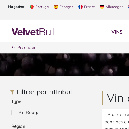
Magasins:
Portugal
Espagne
France
Allemagne
VINS
Précédent
Filtrer par attribut
Vin 
Type
Vin Rouge
L'Australie 
dans des cli
Région
méditerranée