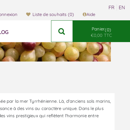
onnexion
Liste de souhaits
(0)
Aide
Panier
0
LOG
€0,00 TTC
ée par la mer Tyrrhénienne. Là, d'anciens sols marins,
ssance à des vins au caractère unique. Dans le plus
des vins prestigieux qui reflètent l'harmonie entre