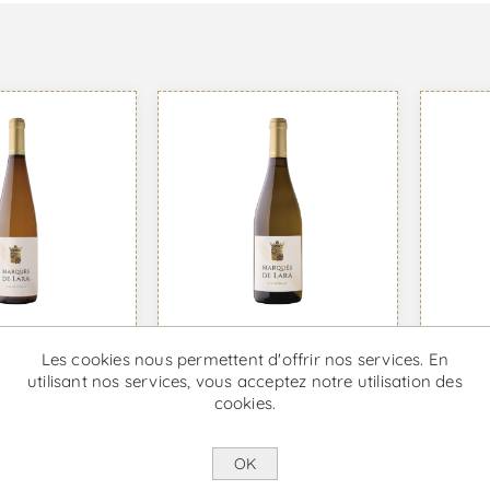
Marq
Les cookies nous permettent d'offrir nos services. En
de Lara -
Marquês de Lara
Char
utilisant nos services, vous acceptez notre utilisation des
c
Alvarinho - Vin Blanc
Blan
cookies.
e €7,14 TTC
À partir de €12,03 TTC
À part
OK