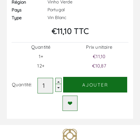
Vinho Verde
Région
Portugal
Pays
Vin Blanc
Type
€11,10 TTC
Quantité
Prix ​​unitaire
1+
€11,10
12+
€10,87
Quantité:
AJOUTER