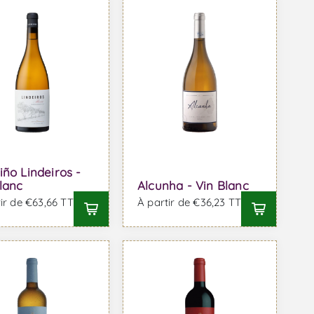
iño Lindeiros -
lanc
Alcunha - Vin Blanc
ir de €63,66 TTC
À partir de €36,23 TTC