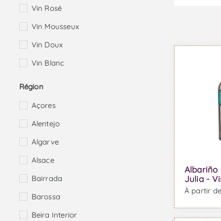
Vin Rosé
Vin Mousseux
Vin Doux
Vin Blanc
Région
Açores
Alentejo
Algarve
Alsace
Albariño
Bairrada
Julia - V
À partir d
Barossa
Beira Interior