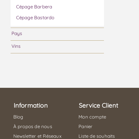
Cépage Barbera
Cépage Bastardo
Cépage Bical
Pays
Cépage Boal
Vins
Cépage Bonarda
Cépage Cabernet Franc
Cépage Cabernet Sauvignon
Cépage Caladoc
Cépage Camarate
Information
Cépage Carmenere
Service Client
Cépage Castelão
Blog
Mon compte
Cépage Cercial
À propos de nous
Panier
Newsletter et Réseaux
Liste de souhaits
Cépage Chardonnay