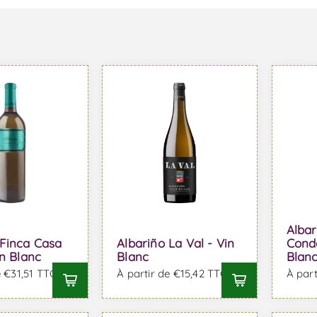
Albar
 Finca Casa
Albariño La Val - Vin
Cond
in Blanc
Blanc
Blan
e €31,51 TTC
À partir de €15,42 TTC
À part