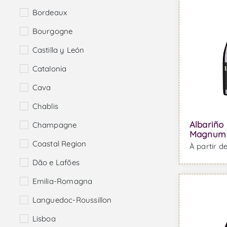
Bordeaux
Bourgogne
Castilla y León
Catalonia
Cava
Chablis
Albariño 
Champagne
Magnum -
Coastal Region
À partir d
Dão e Lafões
Emilia-Romagna
Languedoc-Roussillon
Lisboa