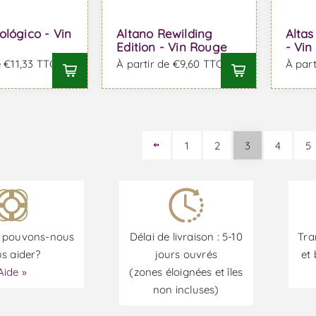
ológico - Vin
Altano Rewilding
Altas
Edition - Vin Rouge
- Vin
e €11,33 TTC
À partir de €9,60 TTC
À part
1
2
3
4
5
pouvons-nous
Délai de livraison : 5-10
Tra
s aider?
jours ouvrés
et 
Aide »
(zones éloignées et îles
non incluses)