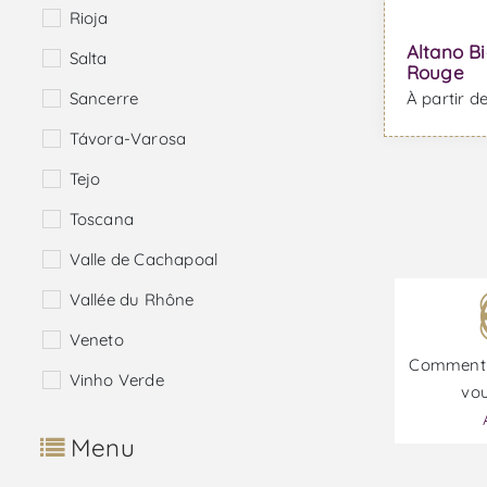
Rioja
Altano Bi
Salta
Rouge
Sancerre
À partir d
Távora-Varosa
Tejo
Toscana
Valle de Cachapoal
Vallée du Rhône
Veneto
Comment 
Vinho Verde
vou
Menu