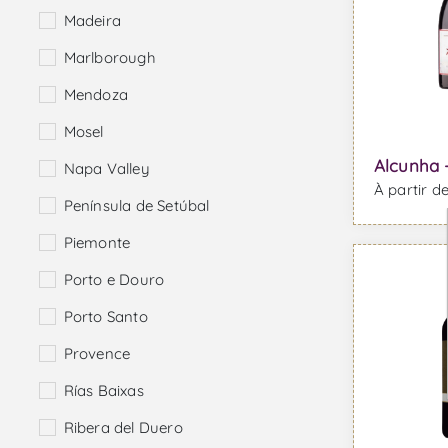
Madeira
Marlborough
Mendoza
Mosel
Alcunha 
Napa Valley
À partir d
Península de Setúbal
Piemonte
Porto e Douro
Porto Santo
Provence
Rías Baixas
Ribera del Duero