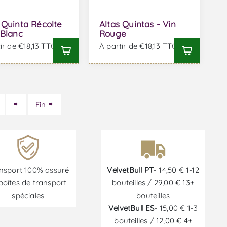
 Quinta Récolte
Altas Quintas - Vin
 Blanc
Rouge
ir de €18,13 TTC
À partir de €18,13 TTC
Fin
nsport 100% assuré
VelvetBull PT
- 14,50 € 1-12
boîtes de transport
bouteilles / 29,00 € 13+
spéciales
bouteilles
VelvetBull ES
- 15,00 € 1-3
bouteilles / 12,00 € 4+