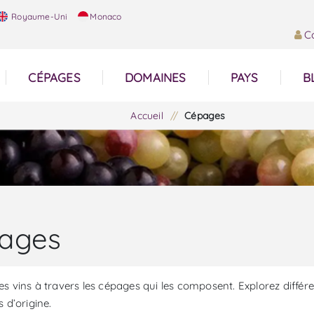
Royaume-Uni
Monaco
C
CÉPAGES
DOMAINES
PAYS
B
Accueil
/
Cépages
ages
s vins à travers les cépages qui les composent. Explorez différen
s d’origine.