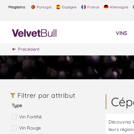
Magasins:
Portugal
Espagne
France
Allemagne
VINS
Précédent
Filtrer par attribut
Cép
Type
Vin Fortifié
Découvrez le
Vin Rouge
leurs région