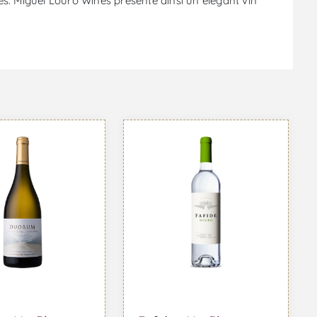
és. Miguel Louro Wines présente ainsi un élégant vin