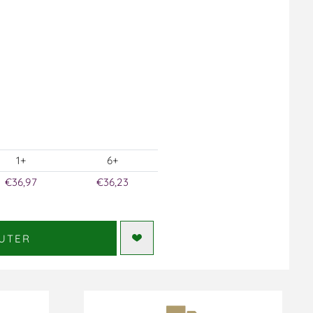
1+
6+
€36,97
€36,23
UTER