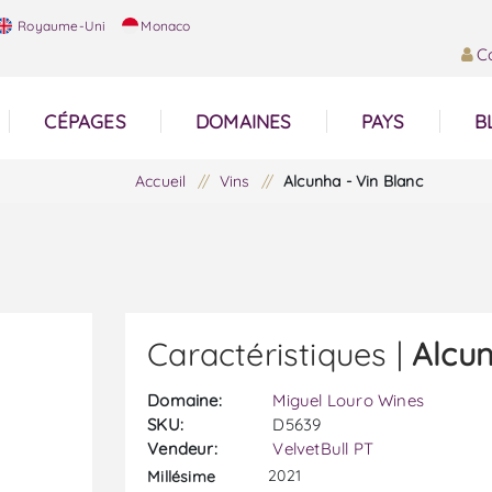
Royaume-Uni
Monaco
C
CÉPAGES
DOMAINES
PAYS
B
Accueil
/
Vins
/
Alcunha - Vin Blanc
Caractéristiques |
Alcun
Domaine:
Miguel Louro Wines
SKU:
D5639
Vendeur:
VelvetBull PT
2021
Millésime