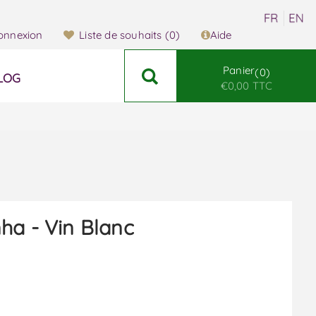
onnexion
Liste de souhaits
(0)
Aide
Panier
0
LOG
€0,00 TTC
ha - Vin Blanc