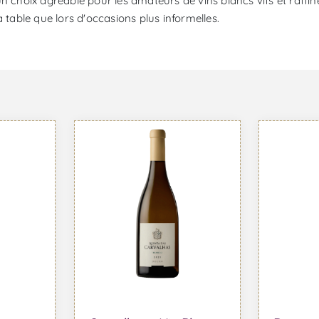
n choix agréable pour les amateurs de vins blancs vifs et raffin
 table que lors d'occasions plus informelles.