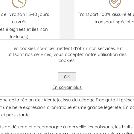
 de livraison : 5-10 jours
Transport 100% assuré et 
ouvrés
transport spéciale
es éloignées et îles non
incluses)
Les cookies nous permettent d'offrir nos services. En
utilisant nos services, vous acceptez notre utilisation des
cookies.
Les promotions sont disponibles du 30/06/2026 au 30/09/202
OK
Blanc
En savoir plus
anc de la région de l'Alentejo, issu du cépage Rabigato. Il prése
nt une belle expression aromatique et une grande légèreté. En bo
et persistante.
ts de détente et accompagne à merveille les poissons, les fruits 