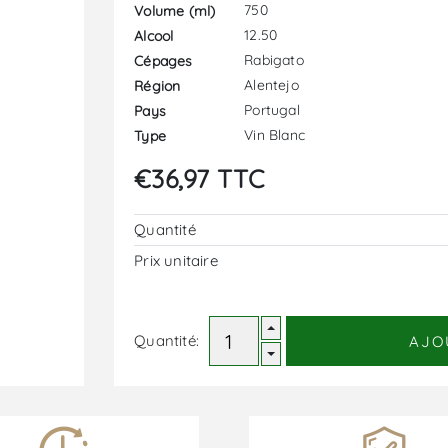
750
Volume (ml)
12.50
Alcool
Rabigato
Cépages
Alentejo
Région
Portugal
Pays
Vin Blanc
Type
€36,97 TTC
Quantité
Prix ​​unitaire
Quantité:
AJO