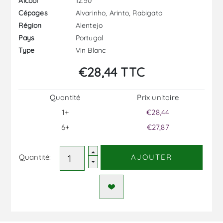
12.50
Alcool
Alvarinho, Arinto, Rabigato
Cépages
Alentejo
Région
Portugal
Pays
Vin Blanc
Type
€28,44 TTC
Quantité
Prix ​​unitaire
1+
€28,44
6+
€27,87
Quantité:
AJOUTER