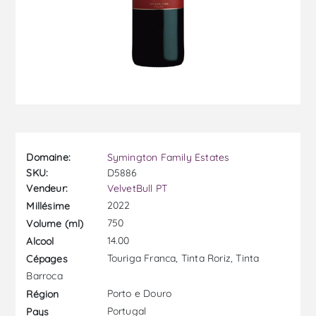
Domaine:
Symington Family Estates
SKU:
D5886
Vendeur:
VelvetBull PT
2022
Millésime
750
Volume (ml)
14.00
Alcool
Touriga Franca, Tinta Roriz, Tinta
Cépages
Barroca
Porto e Douro
Région
Portugal
Pays