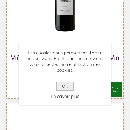
Les cookies nous permettent d'offrir
Viña Pedrosa Crianza Magnum - Vin
nos services. En utilisant nos services,
vous acceptez notre utilisation des
Rouge
cookies.
À partir de €60,51 TTC
OK
En savoir plus