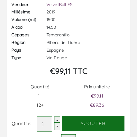
Vendeur:
VelvetBull ES
2019
Millésime
1500
Volume (ml)
14.50
Alcool
Tempranillo
Cépages
Ribera del Duero
Région
Espagne
Pays
Vin Rouge
Type
€99,11 TTC
Quantité
Prix ​​unitaire
1+
€99,11
12+
€89,36
Quantité:
AJOUTER