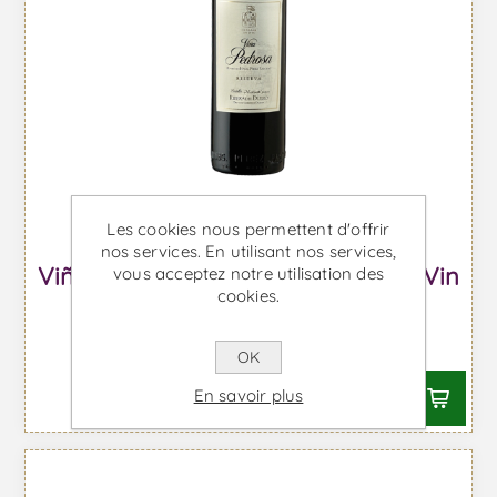
Les cookies nous permettent d'offrir
nos services. En utilisant nos services,
Viña Pedrosa Reserva Magnum - Vin
vous acceptez notre utilisation des
cookies.
Rouge
À partir de €89,36 TTC
OK
En savoir plus