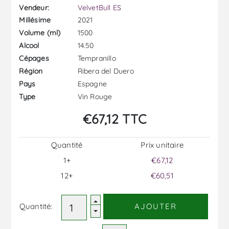
Vendeur:
VelvetBull ES
2021
Millésime
1500
Volume (ml)
14.50
Alcool
Tempranillo
Cépages
Ribera del Duero
Région
Espagne
Pays
Vin Rouge
Type
€67,12 TTC
Quantité
Prix ​​unitaire
1+
€67,12
12+
€60,51
Quantité:
AJOUTER