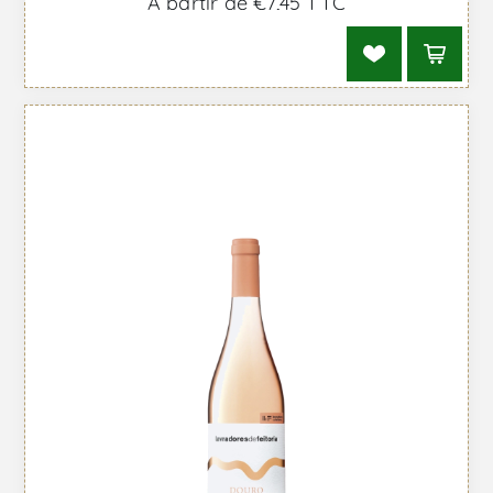
À partir de €7,45 TTC