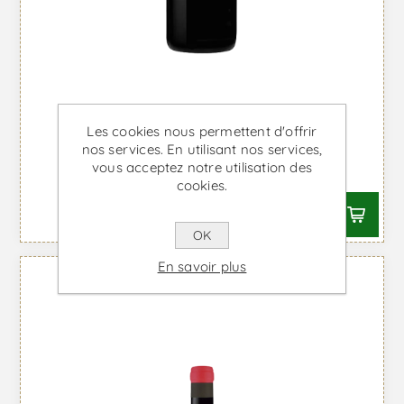
Quinta da Leda Magnum - Vin
Les cookies nous permettent d'offrir
Rouge
nos services. En utilisant nos services,
vous acceptez notre utilisation des
À partir de €122,76 TTC
cookies.
OK
En savoir plus