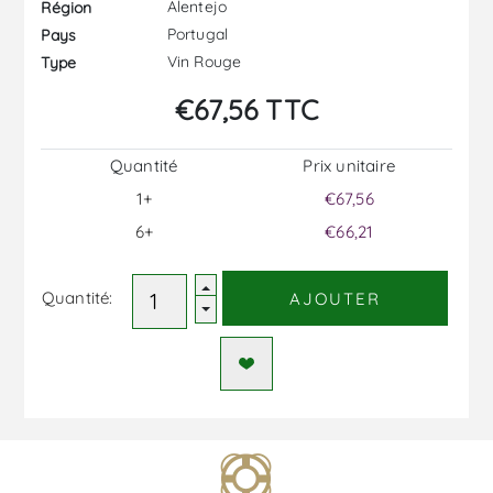
Alentejo
Région
Portugal
Pays
Vin Rouge
Type
€67,56 TTC
Quantité
Prix ​​unitaire
1+
€67,56
6+
€66,21
Quantité:
AJOUTER