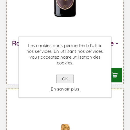
Roger Goulart Brut Rosé Millesime -
Les cookies nous permettent d'offrir
Vin Mousseux
nos services. En utilisant nos services,
vous acceptez notre utilisation des
À partir de €12,32 TTC
cookies.
OK
En savoir plus