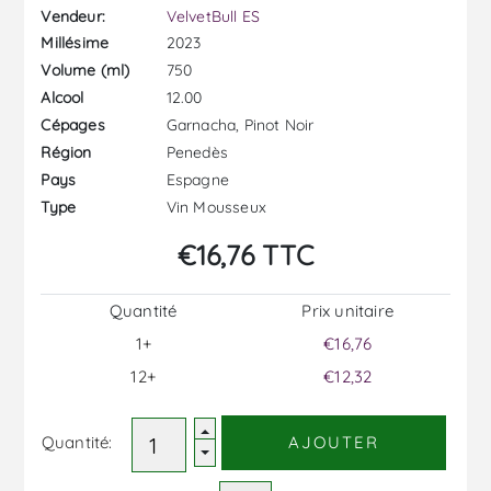
Vendeur:
VelvetBull ES
2023
Millésime
750
Volume (ml)
12.00
Alcool
Garnacha, Pinot Noir
Cépages
Penedès
Région
Espagne
Pays
Vin Mousseux
Type
€16,76 TTC
Quantité
Prix ​​unitaire
1+
€16,76
12+
€12,32
Quantité:
AJOUTER