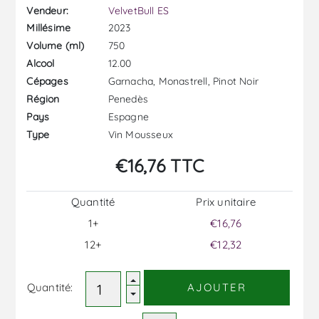
Vendeur:
VelvetBull ES
2023
Millésime
750
Volume (ml)
12.00
Alcool
Garnacha, Monastrell, Pinot Noir
Cépages
Penedès
Région
Espagne
Pays
Vin Mousseux
Type
€16,76 TTC
Quantité
Prix ​​unitaire
1+
€16,76
12+
€12,32
Quantité:
AJOUTER