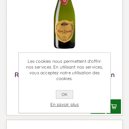
Les cookies nous permettent d'offrir
nos services. En utilisant nos services,
vous acceptez notre utilisation des
Roger Goulart Brut Millesime - Vin
cookies.
Mousseux
À partir de €11,27 TTC
OK
En savoir plus