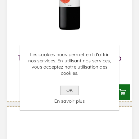
Les cookies nous permettent d'offrir
Touriga Nacional da Malhadinha
nos services. En utilisant nos services,
Magnum - Vin Rouge
vous acceptez notre utilisation des
cookies.
À partir de €66,21 TTC
OK
En savoir plus