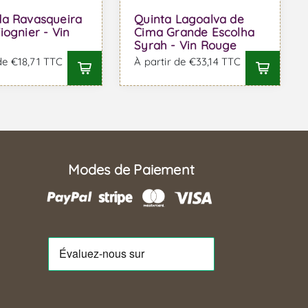
da Ravasqueira
Quinta Lagoalva de
iognier - Vin
Cima Grande Escolha
Syrah - Vin Rouge
de €18,71 TTC
À partir de €33,14 TTC
Modes de Paiement