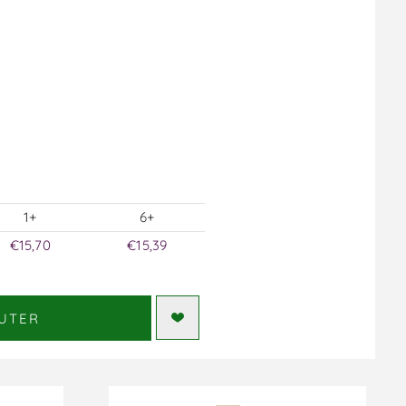
1+
6+
€15,70
€15,39
UTER