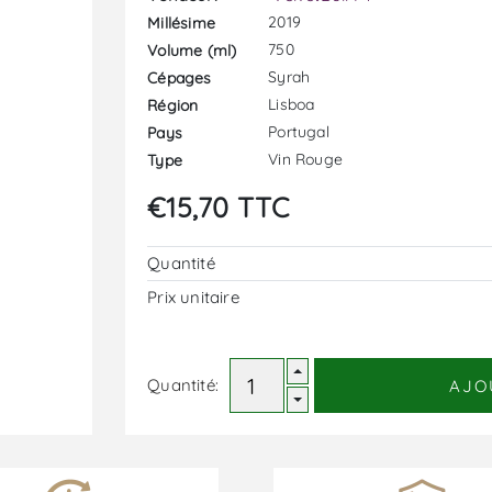
2019
Millésime
750
Volume (ml)
Syrah
Cépages
Lisboa
Région
Portugal
Pays
Vin Rouge
Type
€15,70 TTC
Quantité
Prix ​​unitaire
Quantité:
AJO