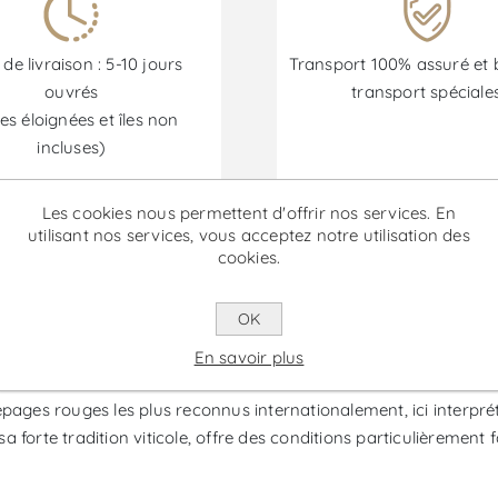
 de livraison : 5-10 jours
Transport 100% assuré et 
ouvrés
transport spéciale
es éloignées et îles non
incluses)
Les cookies nous permettent d'offrir nos services. En
utilisant nos services, vous acceptez notre utilisation des
Les promotions sont disponibles du 30/06/2026 au 30/09/202
cookies.
OK
 Esperança Syrah - Vin Rouge
En savoir plus
 monocépage produit par Quinta da Boa Esperança dans la régio
pages rouges les plus reconnus internationalement, ici interprét
sa forte tradition viticole, offre des conditions particulièrement 