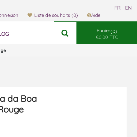
onnexion
Liste de souhaits
(0)
Aide
Panier
0
LOG
€0,00 TTC
uge
ta da Boa
 Rouge