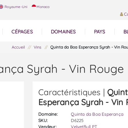
Royaume-Uni
Monaco
C
CÉPAGES
DOMAINES
PAYS
B
Accueil
/
Vins
/
Quinta da Boa Esperança Syrah - Vin Ro
ança Syrah - Vin Rouge
Caractéristiques |
Quin
Esperança Syrah - Vin
Domaine:
Quinta da Boa Esperança
SKU:
D6225
Vendeur:
VelvetBull PT