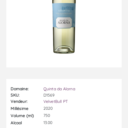
Domaine:
Quinta da Alorna
SKU:
D1569
Vendeur:
VelvetBull PT
2020
Millésime
750
Volume (ml)
13.00
Alcool