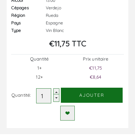
13.00
Alcool
Verdejo
Cépages
Rueda
Région
Espagne
Pays
Vin Blanc
Type
€11,75 TTC
Quantité
Prix ​​unitaire
1+
€11,75
12+
€8,64
Quantité:
AJOUTER