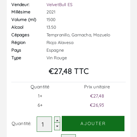
Vendeur:
VelvetBull ES
2021
Millésime
1500
Volume (ml)
13.50
Alcool
Tempranillo, Garnacha, Mazuelo
Cépages
Rioja Alavesa
Région
Espagne
Pays
Vin Rouge
Type
€27,48 TTC
Quantité
Prix ​​unitaire
1+
€27,48
6+
€26,93
Quantité:
AJOUTER