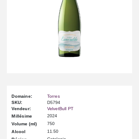
Domaine:
Torres
SKU:
D5794
Vendeur:
VelvetBull PT
2024
Millésime
750
Volume (ml)
11.50
Alcool