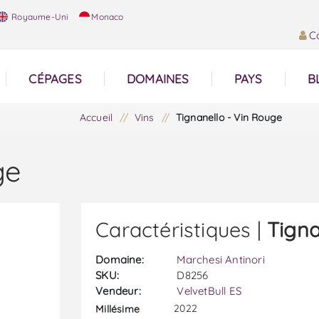
Royaume-Uni
Monaco
C
CÉPAGES
DOMAINES
PAYS
B
Accueil
/
Vins
/
Tignanello - Vin Rouge
ge
Caractéristiques |
Tigna
Domaine:
Marchesi Antinori
SKU:
D8256
Vendeur:
VelvetBull ES
2022
Millésime