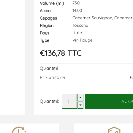
750
Volume (ml)
14.00
Alcool
Cabernet Sauvignon, Cabernet
Cépages
Toscana
Région
Italie
Pays
Vin Rouge
Type
€136,78 TTC
Quantité
Prix ​​unitaire
€
Quantité:
AJO