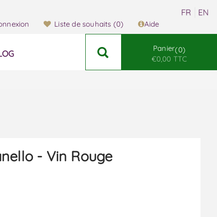
onnexion
Liste de souhaits
(0)
Aide
Panier
0
LOG
€0,00 TTC
nello - Vin Rouge