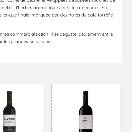
d'abricot et de pêche, enveloppées de subtiles touches de
ramel et d'herbes aromatiques méditerranéennes. En
e longue finale, marquée par des notes de café torréfié
ant sa commercialisation. Il se déguste idéalement entre
our les grandes occasions.