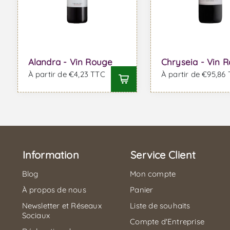
Alandra - Vin Rouge
Chryseia - Vin 
À partir de €4,23 TTC
À partir de €95,86
Information
Service Client
Blog
Mon compte
À propos de nous
Panier
Newsletter et Réseaux
Liste de souhaits
Sociaux
Compte d'Entreprise