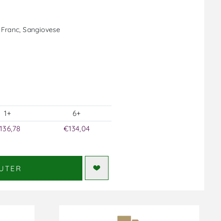
 Franc, Sangiovese
1+
6+
136,78
€134,04
UTER