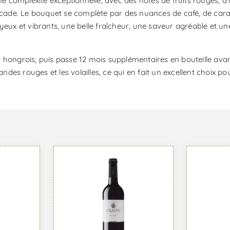
une complexité exceptionnelle, avec des notes de fruits rouges, 
muscade. Le bouquet se complète par des nuances de café, de ca
yeux et vibrants, une belle fraîcheur, une saveur agréable et un
s et hongrois, puis passe 12 mois supplémentaires en bouteille av
andes rouges et les volailles, ce qui en fait un excellent choix p