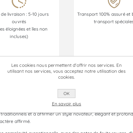
 de livraison : 5-10 jours
Transport 100% assuré et 
ouvrés
transport spéciale
es éloignées et îles non
incluses)
Les promotions sont disponibles du 30/06/2026 au 30/09/202
Les cookies nous permettent d'offrir nos services. En
utilisant nos services, vous acceptez notre utilisation des
cookies.
in Rouge
OK
vin emblématique de Toscane et une référence incontournable par
En savoir plus
t distingué dès sa création comme un jalon dans l'histoire du vin
raditionnels et à affirmer un style novateur, élégant et profond
ractère affirmé.