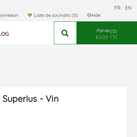
onnexion
Liste de souhaits
(0)
Aide
Panier
0
LOG
€0,00 TTC
Superius - Vin