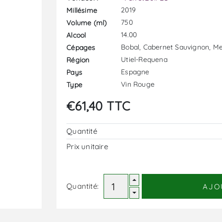
2019
Millésime
750
Volume (ml)
14.00
Alcool
Bobal, Cabernet Sauvignon, Me
Cépages
Utiel-Requena
Région
Espagne
Pays
Vin Rouge
Type
€61,40 TTC
Quantité
Prix ​​unitaire
Quantité:
AJO