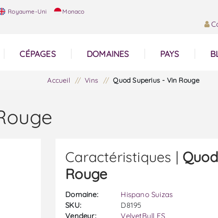
Royaume-Uni
Monaco
C
CÉPAGES
DOMAINES
PAYS
B
Accueil
/
Vins
/
Quod Superius - Vin Rouge
 Rouge
Caractéristiques |
Quod 
Rouge
Domaine:
Hispano Suizas
SKU:
D8195
Vendeur:
VelvetBull ES