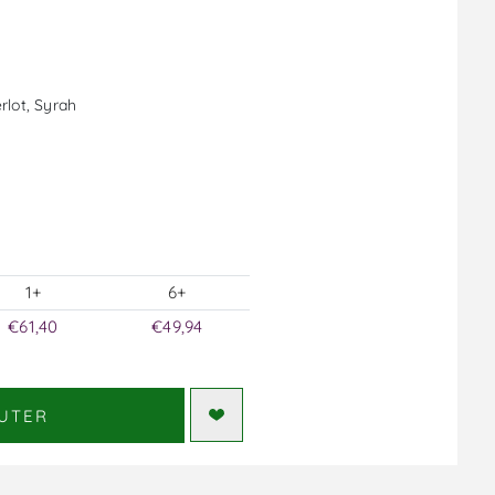
rlot, Syrah
1+
6+
€61,40
€49,94
UTER