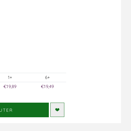
1+
6+
€19,89
€19,49
UTER