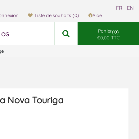
onnexion
Liste de souhaits
(0)
Aide
Panier
0
LOG
€0,00 TTC
ge
a Nova Touriga