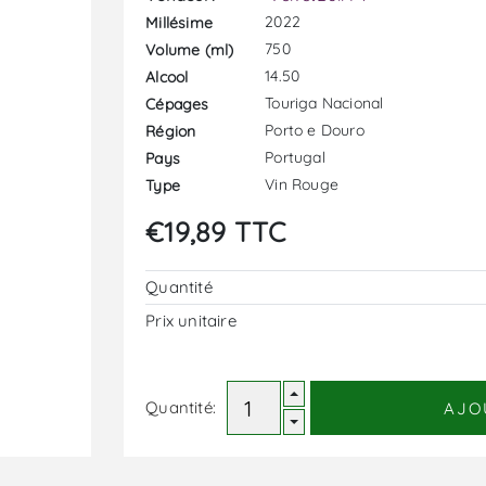
2022
Millésime
750
Volume (ml)
14.50
Alcool
Touriga Nacional
Cépages
Porto e Douro
Région
Portugal
Pays
Vin Rouge
Type
€19,89 TTC
Quantité
Prix ​​unitaire
Quantité:
AJO