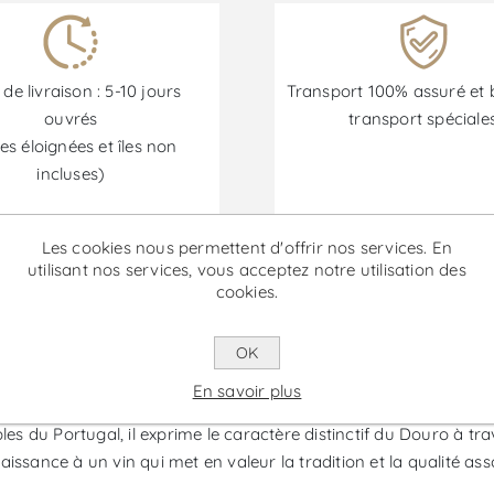
 de livraison : 5-10 jours
Transport 100% assuré et 
ouvrés
transport spéciale
es éloignées et îles non
incluses)
Les cookies nous permettent d'offrir nos services. En
Les promotions sont disponibles du 30/06/2026 au 30/09/202
utilisant nos services, vous acceptez notre utilisation des
cookies.
uriga Nacional - Vin Rouge
OK
En savoir plus
onocépage issu de la région emblématique de Porto et du Douro
bles du Portugal, il exprime le caractère distinctif du Douro à t
ssance à un vin qui met en valeur la tradition et la qualité assoc