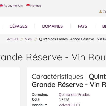
Royaume-Uni
Monaco
C
CÉPAGES
DOMAINES
PAYS
B
Accueil
/
Vins
/
Quinta dos Frades Grande Réserve - Vin 
rande Réserve - Vin Ro
Caractéristiques |
Quint
Grande Réserve - Vin 
Domaine:
Quinta dos Frades
SKU:
D5736
Vendeur:
VelvetBull PT