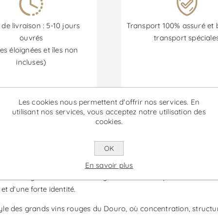
 de livraison : 5-10 jours
Transport 100% assuré et 
ouvrés
transport spéciale
es éloignées et îles non
incluses)
Les cookies nous permettent d'offrir nos services. En
Les promotions sont disponibles du 30/06/2026 au 30/09/202
utilisant nos services, vous acceptez notre utilisation des
cookies.
ades Grande Réserve - Vin Rouge
OK
de la région de Porto et du Douro qui exprime le caractère profo
En savoir plus
témoigne d'une sélection rigoureuse et d'un profil axé sur la co
t d'une forte identité.
style des grands vins rouges du Douro, où concentration, structu