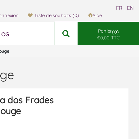
onnexion
Liste de souhaits
(0)
Aide
Panier
0
LOG
€0,00 TTC
Rouge
uge
a dos Frades
Rouge