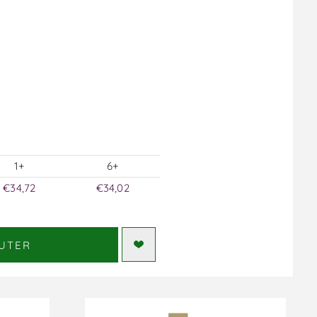
1+
6+
€34,72
€34,02
UTER