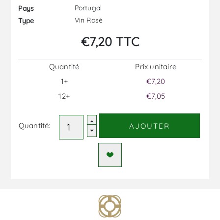
Portugal
Pays
Vin Rosé
Type
€7,20 TTC
Quantité
Prix ​​unitaire
1+
€7,20
12+
€7,05
Quantité:
AJOUTER