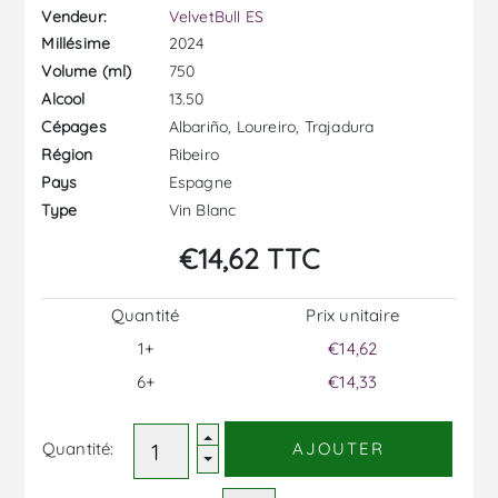
Vendeur:
VelvetBull ES
2024
Millésime
750
Volume (ml)
13.50
Alcool
Albariño, Loureiro, Trajadura
Cépages
Ribeiro
Région
Espagne
Pays
Vin Blanc
Type
€14,62 TTC
Quantité
Prix ​​unitaire
1+
€14,62
6+
€14,33
Quantité:
AJOUTER