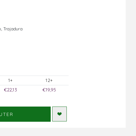
o, Trajadura
1+
12+
€22,13
€19,95
UTER