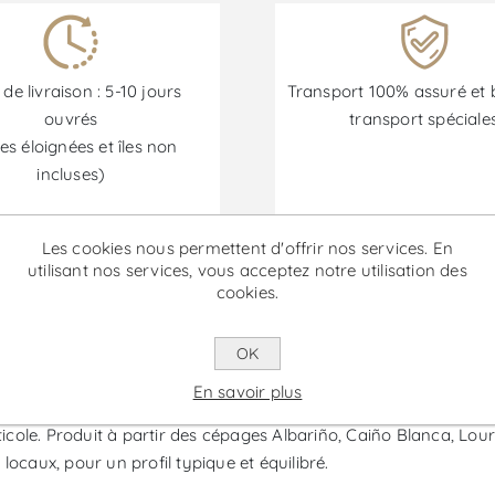
 de livraison : 5-10 jours
Transport 100% assuré et 
ouvrés
transport spéciale
es éloignées et îles non
incluses)
Les cookies nous permettent d'offrir nos services. En
Les promotions sont disponibles du 30/06/2026 au 30/09/202
utilisant nos services, vous acceptez notre utilisation des
cookies.
 O Rosal - Vin Blanc
OK
En savoir plus
ornelos, est un vin blanc de la région des Rías Baixas qui expri
icole. Produit à partir des cépages Albariño, Caiño Blanca, Lourei
locaux, pour un profil typique et équilibré.