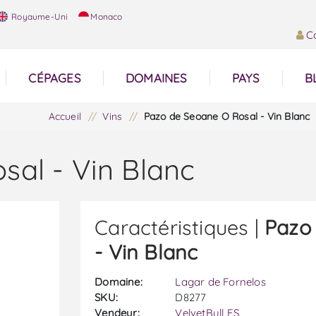
Royaume-Uni
Monaco
C
CÉPAGES
DOMAINES
PAYS
B
Accueil
/
Vins
/
Pazo de Seoane O Rosal - Vin Blanc
al - Vin Blanc
Caractéristiques |
Pazo
- Vin Blanc
Domaine:
Lagar de Fornelos
SKU:
D8277
Vendeur:
VelvetBull ES