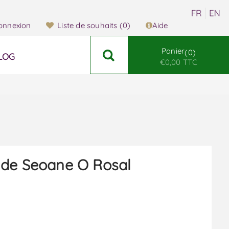
onnexion
Liste de souhaits
(0)
Aide
Panier
0
LOG
€0,00 TTC
 de Seoane O Rosal