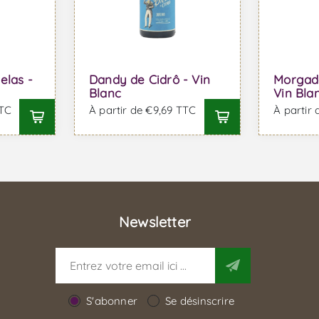
elas -
Dandy de Cidrô - Vin
Morgado
Blanc
Vin Bla
TTC
À partir de €9,69 TTC
À partir 
Newsletter
S'abonner
Se désinscrire