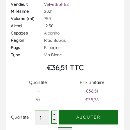
Vendeur:
VelvetBull ES
2021
Millésime
750
Volume (ml)
12.50
Alcool
Albariño
Cépages
Rías Baixas
Région
Espagne
Pays
Vin Blanc
Type
€36,51 TTC
Quantité
Prix ​​unitaire
1+
€36,51
6+
€35,78
Quantité:
AJOUTER