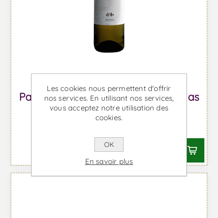
Les cookies nous permettent d'offrir
Pazo de Pegullal 3 Meses Sobre Lias
nos services. En utilisant nos services,
vous acceptez notre utilisation des
- Vin Blanc
cookies.
À partir de €20,03 TTC
OK
En savoir plus