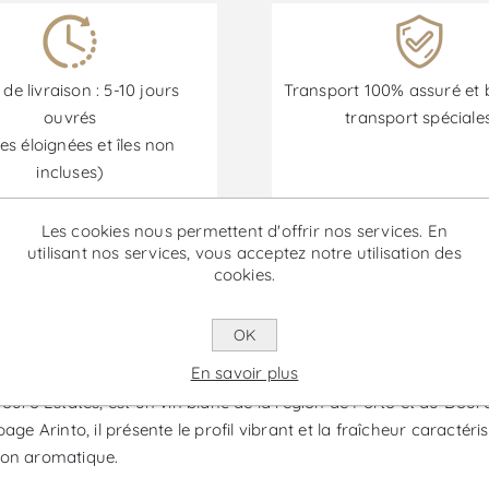
 de livraison : 5-10 jours
Transport 100% assuré et 
ouvrés
transport spéciale
es éloignées et îles non
incluses)
Les cookies nous permettent d'offrir nos services. En
utilisant nos services, vous acceptez notre utilisation des
Les promotions sont disponibles du 30/06/2026 au 30/09/202
cookies.
OK
éserve - Vin Blanc
En savoir plus
 Estates, est un vin blanc de la région de Porto et du Douro qu
age Arinto, il présente le profil vibrant et la fraîcheur caracté
sion aromatique.