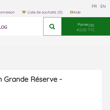
onnexion
Liste de souhaits
(0)
Aide
Panier
0
LOG
€0,00 TTC
n Grande Réserve -