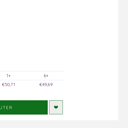
1+
6+
€50,71
€49,69
UTER