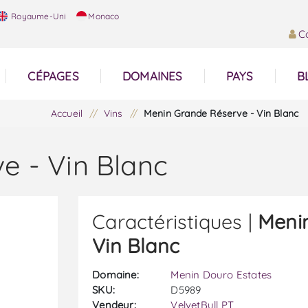
Royaume-Uni
Monaco
C
CÉPAGES
DOMAINES
PAYS
B
Accueil
/
Vins
/
Menin Grande Réserve - Vin Blanc
e - Vin Blanc
Caractéristiques |
Meni
Vin Blanc
Domaine:
Menin Douro Estates
SKU:
D5989
Vendeur:
VelvetBull PT