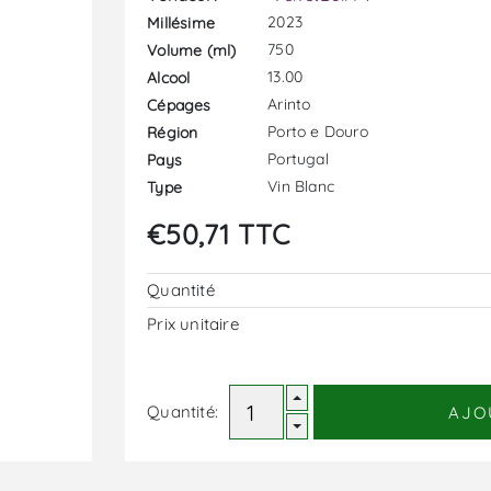
2023
Millésime
750
Volume (ml)
13.00
Alcool
Arinto
Cépages
Porto e Douro
Région
Portugal
Pays
Vin Blanc
Type
€50,71 TTC
Quantité
Prix ​​unitaire
Quantité:
AJO