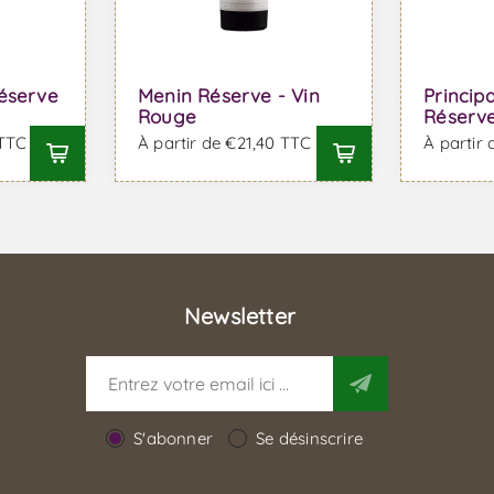
éserve
Menin Réserve - Vin
Princip
Rouge
Réserve
 TTC
À partir de €21,40 TTC
À partir
Newsletter
S'abonner
Se désinscrire