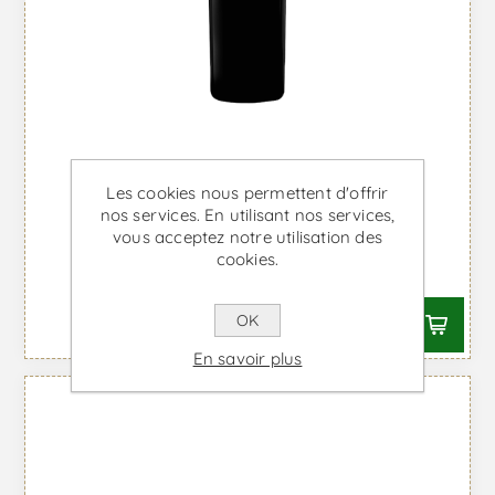
Les cookies nous permettent d'offrir
Marqués de Griñón Emeritus
nos services. En utilisant nos services,
Magnum - Vin Rouge
vous acceptez notre utilisation des
cookies.
À partir de €119,02 TTC
OK
En savoir plus