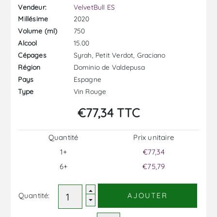
Vendeur:
VelvetBull ES
2020
Millésime
750
Volume (ml)
15.00
Alcool
Syrah, Petit Verdot, Graciano
Cépages
Dominio de Valdepusa
Région
Espagne
Pays
Vin Rouge
Type
€77,34 TTC
Quantité
Prix ​​unitaire
1+
€77,34
6+
€75,79
Quantité:
AJOUTER