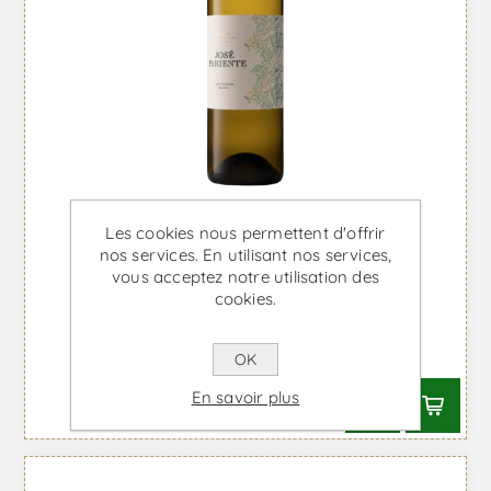
Les cookies nous permettent d'offrir
nos services. En utilisant nos services,
vous acceptez notre utilisation des
José Pariente Sauvignon Blanc
cookies.
Magnum - Vin Blanc
À partir de €32,69 TTC
OK
En savoir plus