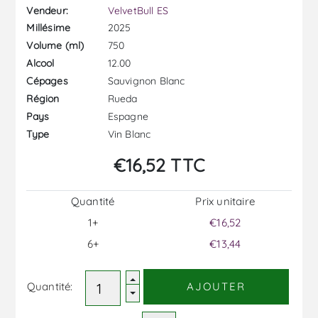
Vendeur:
VelvetBull ES
2025
Millésime
750
Volume (ml)
12.00
Alcool
Sauvignon Blanc
Cépages
Rueda
Région
Espagne
Pays
Vin Blanc
Type
€16,52 TTC
Quantité
Prix ​​unitaire
1+
€16,52
6+
€13,44
Quantité:
AJOUTER