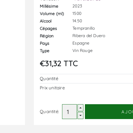
2023
Millésime
1500
Volume (ml)
14.50
Alcool
Tempranillo
Cépages
Ribera del Duero
Région
Espagne
Pays
Vin Rouge
Type
€31,32 TTC
Quantité
Prix ​​unitaire
Quantité:
AJO