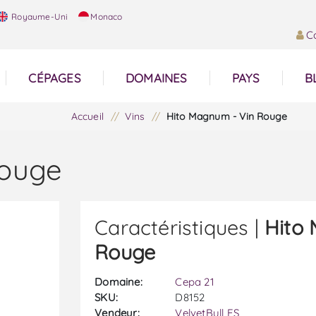
Royaume-Uni
Monaco
C
CÉPAGES
DOMAINES
PAYS
B
Accueil
/
Vins
/
Hito Magnum - Vin Rouge
Rouge
Caractéristiques |
Hito
Rouge
Domaine:
Cepa 21
SKU:
D8152
Vendeur:
VelvetBull ES