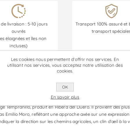
 de livraison : 5-10 jours
Transport 100% assuré et 
ouvrés
transport spéciale
es éloignées et îles non
incluses)
Les cookies nous permettent d'offrir nos services. En
utilisant nos services, vous acceptez notre utilisation des
Les promotions sont disponibles du 30/06/2026 au 30/09/202
cookies.
OK
 Vin Rouge
En savoir plus
 Tempranillo, produit en Ribera del Duero. Il provient des plu
as Emilio Moro, reflétant une approche axée sur une expressio
 indiquer la direction sur les chemins agricoles, un clin d'œil à 