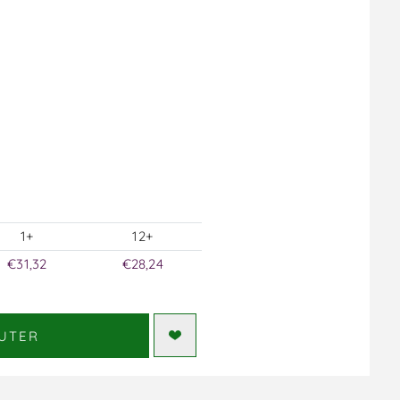
1+
12+
€31,32
€28,24
UTER