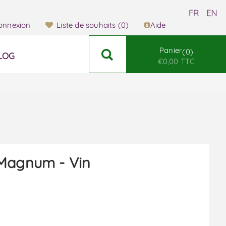
onnexion
Liste de souhaits
(0)
Aide
Panier
0
LOG
€0,00 TTC
 Magnum - Vin