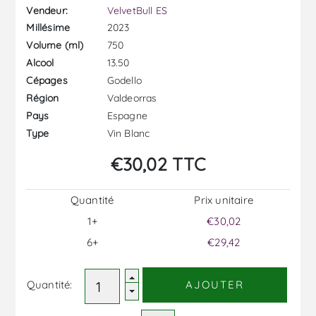
Vendeur:
VelvetBull ES
2023
Millésime
750
Volume (ml)
13.50
Alcool
Godello
Cépages
Valdeorras
Région
Espagne
Pays
Vin Blanc
Type
€30,02 TTC
Quantité
Prix ​​unitaire
1+
€30,02
6+
€29,42
Quantité:
AJOUTER