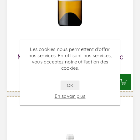
Les cookies nous permettent d'offrir
Malhadinha Magnum - Vin Blanc
nos services. En utilisant nos services,
vous acceptez notre utilisation des
À partir de €62,31 TTC
cookies.
OK
En savoir plus