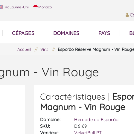
Royaume-Uni
Monaco
C
CÉPAGES
DOMAINES
PAYS
B
Accueil
/
Vins
/
Esporão Réserve Magnum - Vin Roug
gnum - Vin Rouge
Caractéristiques |
Espo
Magnum - Vin Rouge
Domaine:
Herdade do Esporão
SKU:
D6169
Vendeur:
VelvetBull PT