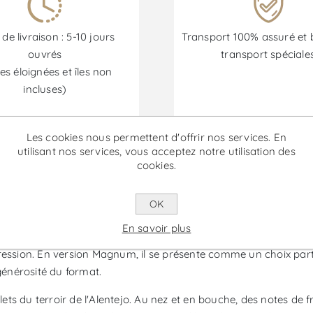
 de livraison : 5-10 jours
Transport 100% assuré et 
ouvrés
transport spéciale
es éloignées et îles non
incluses)
Les cookies nous permettent d'offrir nos services. En
Les promotions sont disponibles du 30/06/2026 au 30/09/202
utilisant nos services, vous acceptez notre utilisation des
cookies.
ve Magnum - Vin Rouge
OK
En savoir plus
ence du domaine Herdade do Esporão, produit dans la région de l
pression. En version Magnum, il se présente comme un choix part
générosité du format.
flets du terroir de l'Alentejo. Au nez et en bouche, des notes de 