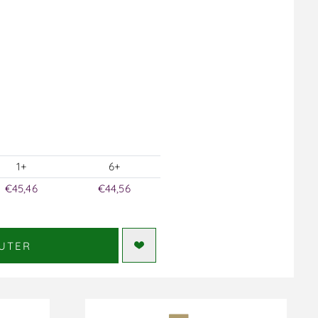
1+
6+
€45,46
€44,56
UTER