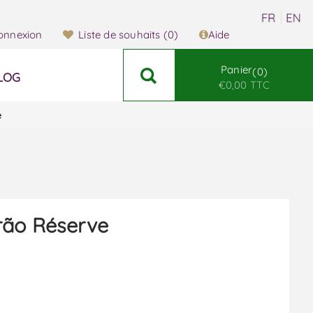
onnexion
Liste de souhaits
(0)
Aide
Panier
0
LOG
€0,00 TTC
e
rão Réserve