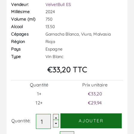
Vendeur:
VelvetBull ES
2024
Millésime
750
Volume (ml)
13.50
Alcool
Garnacha Blanca, Viura, Malvasia
Cépages
Rioja
Région
Espagne
Pays
Vin Blanc
Type
€33,20 TTC
Quantité
Prix ​​unitaire
1+
€33,20
12+
€29,94
Quantité:
AJOUTER