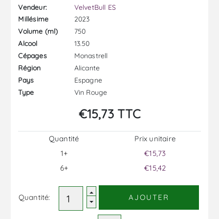
Vendeur:
VelvetBull ES
2023
Millésime
750
Volume (ml)
13.50
Alcool
Monastrell
Cépages
Alicante
Région
Espagne
Pays
Vin Rouge
Type
€15,73 TTC
Quantité
Prix ​​unitaire
1+
€15,73
6+
€15,42
Quantité:
AJOUTER