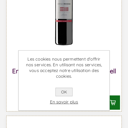
Les cookies nous permettent d'offrir
nos services. En utilisant nos services,
Enrique Mendoza Merlot-Monastrell
vous acceptez notre utilisation des
cookies.
Crianza - Vin Rouge
À partir de €13,65 TTC
OK
En savoir plus