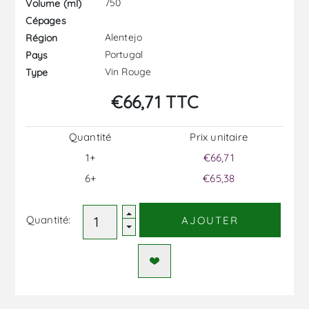
750
Volume (ml)
Cépages
Alentejo
Région
Portugal
Pays
Vin Rouge
Type
€66,71 TTC
Quantité
Prix ​​unitaire
1+
€66,71
6+
€65,38
Quantité:
AJOUTER