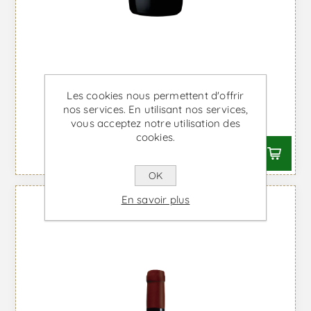
Puro Talha - Vin Rouge
Les cookies nous permettent d'offrir
nos services. En utilisant nos services,
À partir de €38,09 TTC
vous acceptez notre utilisation des
cookies.
OK
En savoir plus