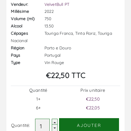
Vendeur:
VelvetBull PT
2022
Millésime
750
Volume (ml)
13.50
Alcool
Touriga Franca, Tinta Roriz, Touriga
Cépages
Nacional
Porto e Douro
Région
Portugal
Pays
Vin Rouge
Type
€22,50 TTC
Quantité
Prix ​​unitaire
1+
€22,50
6+
€22,05
Quantité:
AJOUTER