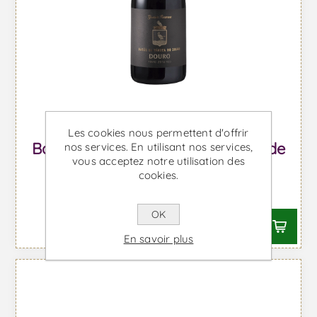
Les cookies nous permettent d'offrir
Barão da Várzea do Douro Grande
nos services. En utilisant nos services,
vous acceptez notre utilisation des
Réserve - Vin Rouge
cookies.
À partir de €41,04 TTC
OK
En savoir plus