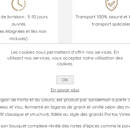
 de livraison : 5-10 jours
Transport 100% assuré et 
ouvrés
transport spéciale
es éloignées et îles non
incluses)
Les cookies nous permettent d'offrir nos services. En
utilisant nos services, vous acceptez notre utilisation des
Les promotions sont disponibles du 30/06/2026 au 30/09/202
cookies.
OK
ge 2018 - Vin de Porto
En savoir plus
gion de Porto et du Douro, est produit par Sandeman à partir d'
xo et Vau, fermenté en lagares de granit et vinifié selon des méth
il classique et structuré, fidèle au style des grands Portos Vinta
 son bouquet complexe révèle des notes d'épices comme le poivr