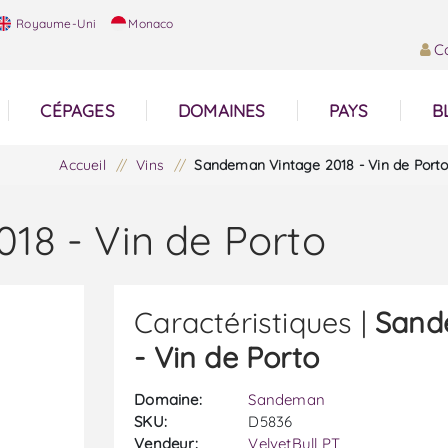
Royaume-Uni
Monaco
C
CÉPAGES
DOMAINES
PAYS
B
Accueil
/
Vins
/
Sandeman Vintage 2018 - Vin de Port
18 - Vin de Porto
Caractéristiques |
Sand
- Vin de Porto
Domaine:
Sandeman
SKU:
D5836
Vendeur:
VelvetBull PT