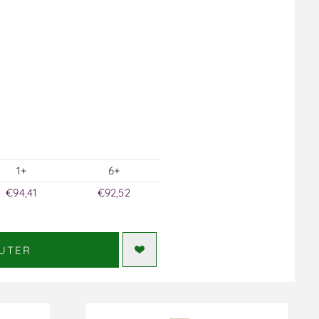
1+
6+
€94,41
€92,52
UTER