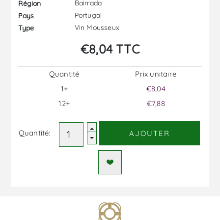
Bairrada
Région
Portugal
Pays
Vin Mousseux
Type
€8,04 TTC
Quantité
Prix ​​unitaire
1+
€8,04
12+
€7,88
Quantité:
AJOUTER