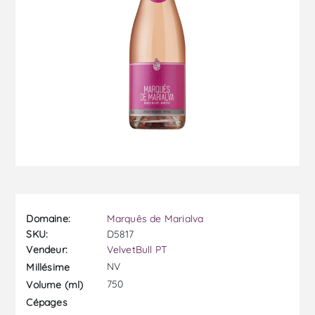
Domaine:
Marquês de Marialva
SKU:
D5817
Vendeur:
VelvetBull PT
NV
Millésime
750
Volume (ml)
Cépages