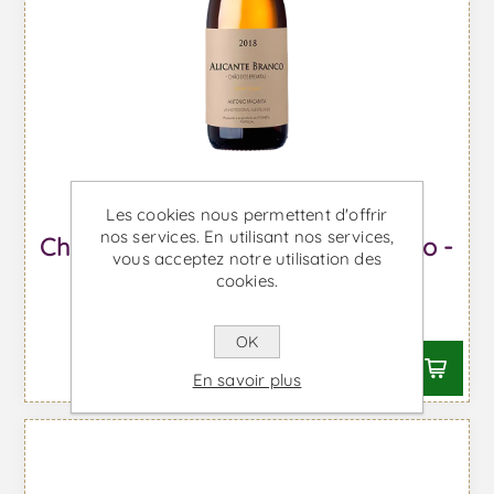
Les cookies nous permettent d'offrir
nos services. En utilisant nos services,
Chão dos Eremitas Alicante Branco -
vous acceptez notre utilisation des
Vin Blanc
cookies.
À partir de €27,54 TTC
OK
En savoir plus