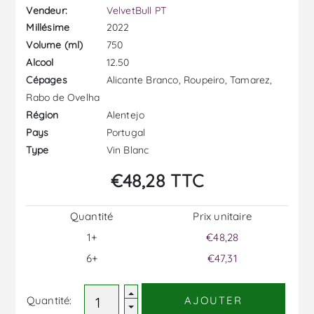
Vendeur:
VelvetBull PT
2022
Millésime
750
Volume (ml)
12.50
Alcool
Alicante Branco, Roupeiro, Tamarez,
Cépages
Rabo de Ovelha
Alentejo
Région
Portugal
Pays
Vin Blanc
Type
€48,28 TTC
Quantité
Prix ​​unitaire
1+
€48,28
6+
€47,31
Quantité:
AJOUTER