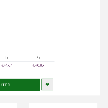
1+
6+
€41,67
€40,83
UTER