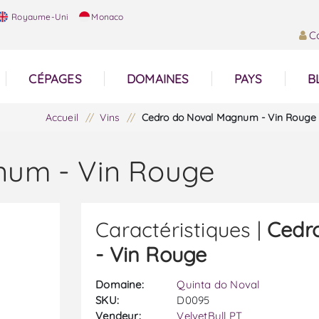
Royaume-Uni
Monaco
C
CÉPAGES
DOMAINES
PAYS
B
Accueil
/
Vins
/
Cedro do Noval Magnum - Vin Rouge
num - Vin Rouge
Caractéristiques |
Cedr
- Vin Rouge
Domaine:
Quinta do Noval
SKU:
D0095
Vendeur:
VelvetBull PT