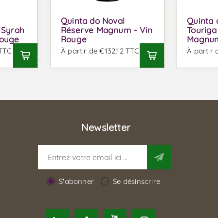
Quinta do Noval
Quinta 
 Syrah
Réserve Magnum - Vin
Touriga
Rouge
Rouge
Magnum
 TTC
À partir de €132,12 TTC
À partir
Newsletter
S'abonner
Se désinscrire