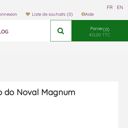
onnexion
Liste de souhaits
(0)
Aide
Panier
0
LOG
€0,00 TTC
o do Noval Magnum