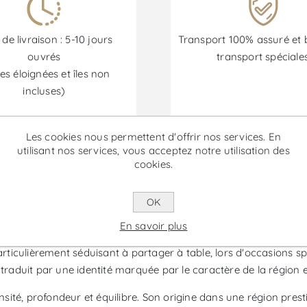
 de livraison : 5-10 jours
Transport 100% assuré et 
ouvrés
transport spéciale
es éloignées et îles non
incluses)
Les cookies nous permettent d'offrir nos services. En
Les promotions sont disponibles du 30/06/2026 au 30/09/202
utilisant nos services, vous acceptez notre utilisation des
cookies.
l Magnum - Vin Rouge
OK
En savoir plus
aine Quinta do Noval, produit dans la région de Porto et du D
iculièrement séduisant à partager à table, lors d'occasions sp
traduit par une identité marquée par le caractère de la région et
nsité, profondeur et équilibre. Son origine dans une région presti