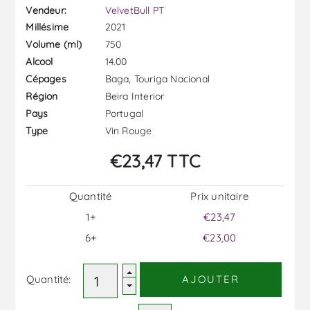
Vendeur:
VelvetBull PT
2021
Millésime
750
Volume (ml)
14.00
Alcool
Baga, Touriga Nacional
Cépages
Beira Interior
Région
Portugal
Pays
Vin Rouge
Type
€23,47 TTC
Quantité
Prix ​​unitaire
1+
€23,47
6+
€23,00
Quantité:
AJOUTER