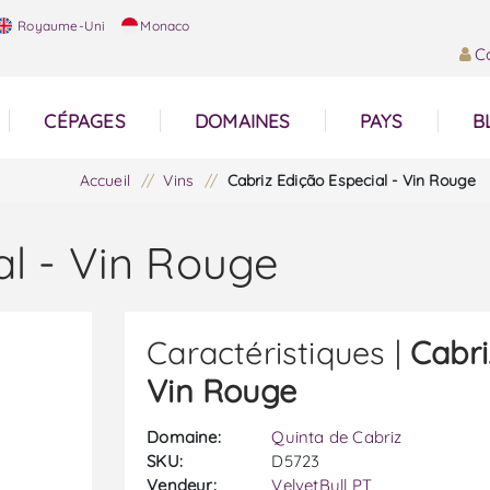
Royaume-Uni
Monaco
C
CÉPAGES
DOMAINES
PAYS
B
Accueil
/
Vins
/
Cabriz Edição Especial - Vin Rouge
al - Vin Rouge
Caractéristiques |
Cabri
Vin Rouge
Domaine:
Quinta de Cabriz
SKU:
D5723
Vendeur:
VelvetBull PT