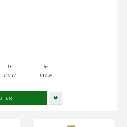
1+
6+
€18,97
€18,59
UTER