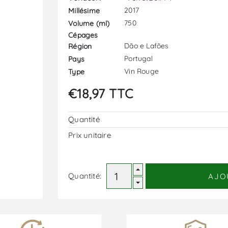
2017
Millésime
750
Volume (ml)
Cépages
Dão e Lafões
Région
Portugal
Pays
Vin Rouge
Type
€18,97 TTC
Quantité
Prix ​​unitaire
Quantité:
AJO