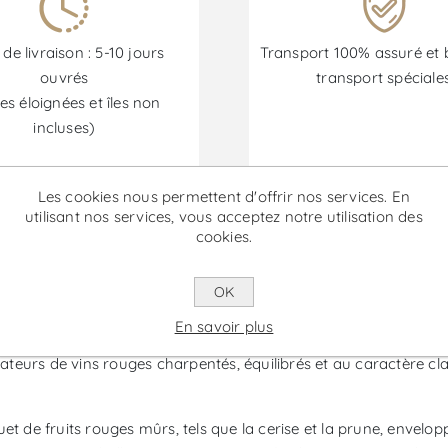
 de livraison : 5-10 jours
Transport 100% assuré et 
ouvrés
transport spéciale
es éloignées et îles non
incluses)
Les cookies nous permettent d'offrir nos services. En
Les promotions sont disponibles du 30/06/2026 au 30/09/202
utilisant nos services, vous acceptez notre utilisation des
cookies.
Especial - Vin Rouge
OK
En savoir plus
e Cabriz, dans la région de Dão et Lafões, qui se distingue par s
mateurs de vins rouges charpentés, équilibrés et au caractère cl
et de fruits rouges mûrs, tels que la cerise et la prune, envelop