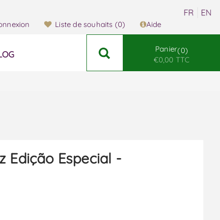
onnexion
Liste de souhaits
(0)
Aide
Panier
0
LOG
€0,00 TTC
z Edição Especial -