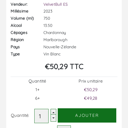
Vendeur:
VelvetBull ES
2023
Millésime
750
Volume (ml)
13.50
Alcool
Chardonnay
Cépages
Marlborough
Région
Nouvelle-Zélande
Pays
Vin Blanc
Type
€50,29 TTC
Quantité
Prix ​​unitaire
1+
€50,29
6+
€49,28
Quantité:
AJOUTER